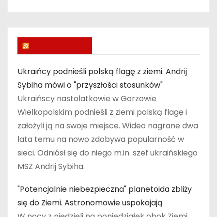
u
WIADOMOŚCI
Ukraińcy podnieśli polską flagę z ziemi. Andrij
Sybiha mówi o "przyszłości stosunków"
Ukraińscy nastolatkowie w Gorzowie
Wielkopolskim podnieśli z ziemi polską flagę i
założyli ją na swoje miejsce. Wideo nagrane dwa
lata temu na nowo zdobywa popularność w
sieci. Odniósł się do niego m.in. szef ukraińskiego
MSZ Andrij Sybiha.
"Potencjalnie niebezpieczna" planetoida zbliży
się do Ziemi. Astronomowie uspokajają
W nocy z niedzieli na poniedziałek obok Ziemi