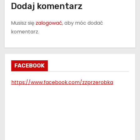
Dodaj komentarz
i
Musisz się
zalogować
, aby móc dodać
g
komentarz.
a
c
j
FACEBOOK
a
https://www.facebook.com/zzprzerobka
w
p
i
s