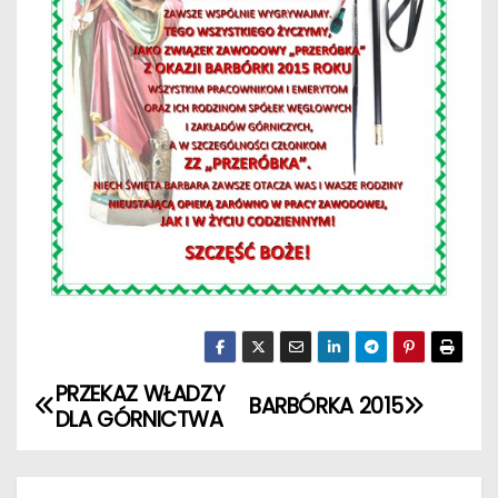
PRZEKAZ WŁADZY
N
BARBÓRKA 2015
DLA GÓRNICTWA
a
w