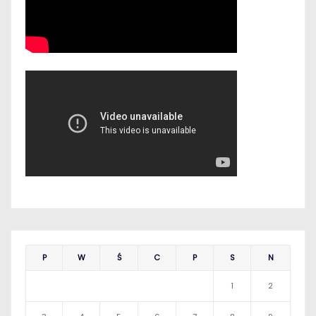
P
W
Ś
C
P
S
N
1
2